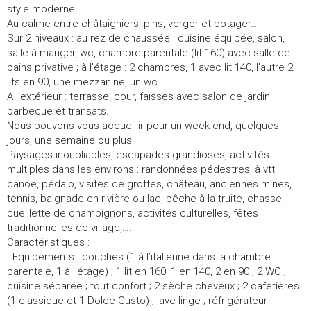
style moderne.
Au calme entre châtaigniers, pins, verger et potager…
Sur 2 niveaux : au rez de chaussée : cuisine équipée, salon,
salle à manger, wc, chambre parentale (lit 160) avec salle de
bains privative ; à l’étage : 2 chambres, 1 avec lit 140, l’autre 2
lits en 90, une mezzanine, un wc.
A l’extérieur : terrasse, cour, faïsses avec salon de jardin,
barbecue et transats.
Nous pouvons vous accueillir pour un week-end, quelques
jours, une semaine ou plus.
Paysages inoubliables, escapades grandioses, activités
multiples dans les environs : randonnées pédestres, à vtt,
canoë, pédalo, visites de grottes, château, anciennes mines,
tennis, baignade en rivière ou lac, pêche à la truite, chasse,
cueillette de champignons, activités culturelles, fêtes
traditionnelles de village,….
Caractéristiques :
. Equipements : douches (1 à l’italienne dans la chambre
parentale, 1 à l’étage) ; 1 lit en 160, 1 en 140, 2 en 90 ; 2 WC ;
cuisine séparée ; tout confort ; 2 sèche cheveux ; 2 cafetières
(1 classique et 1 Dolce Gusto) ; lave linge ; réfrigérateur-